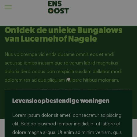
Ontdek de unieke Bungalows
van Lucernehof Nagele
Nus volorempe vid enda dusame omnis eos et endi
accusap ientiss inusam que re verum lab id magnatius
doloria dero occus con rerspicia susdam dellabor modi
dolorem res ad que pliquiam nulparc hitibus moloriam.
Levensloopbestendige woningen
Lorem ipsum dolor sit amet, consectetur adipiscing
elit. Sed do eiusmod tempor incididunt ut labore et
dolore magna aliqua. Ut enim ad minim veniam, quis