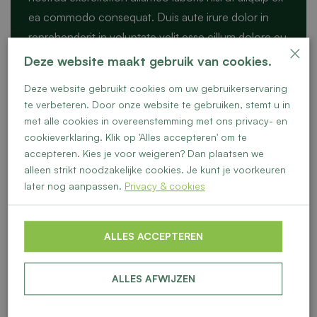
ea commodo consequat. Duis aute irure dolor in
reprehenderit in voluptate velit esse cillum dolore eu
×
fugiat nulla pariatur.
Deze website maakt gebruik van cookies.
Excepteur sint occaecat cupidatat non proident,
Deze website gebruikt cookies om uw gebruikerservaring
te verbeteren. Door onze website te gebruiken, stemt u in
sunt in culpa qui officia deserunt mollit anim id est
met alle cookies in overeenstemming met ons privacy- en
laborum.
cookieverklaring. Klik op 'Alles accepteren' om te
accepteren. Kies je voor weigeren? Dan plaatsen we
alleen strikt noodzakelijke cookies. Je kunt je voorkeuren
Bekijk woningen
later nog aanpassen.
Privacy & cookies
ALLES ACCEPTEREN
ALLES AFWIJZEN