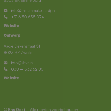
8302 EK Emmeloord
info@miriammakelaardij.nl
+31 6 50 635 074
Website
Ontwerp
Aagje Dekenstraat 51
8023 BZ Zwolle
info@khva.nl
038 – 332 62 86
Website
© Ens Oost
Alle rechten voorbehouden