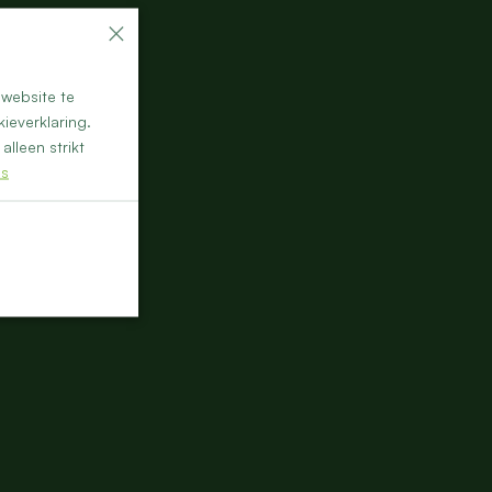
×
website te
ieverklaring.
alleen strikt
es