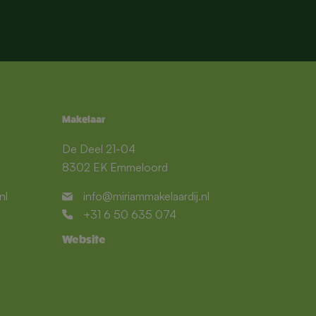
Makelaar
De Deel 21-04
8302 EK Emmeloord
nl
info@miriammakelaardij.nl
+31 6 50 635 074
Website