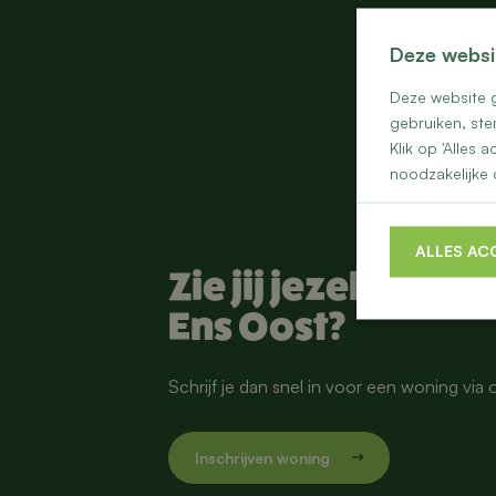
Deze websi
Deze website g
gebruiken, ste
Klik op 'Alles
noodzakelijke 
ALLES AC
Zie jij jezelf al wo
Ens Oost?
Schrijf je dan snel in voor een woning vi