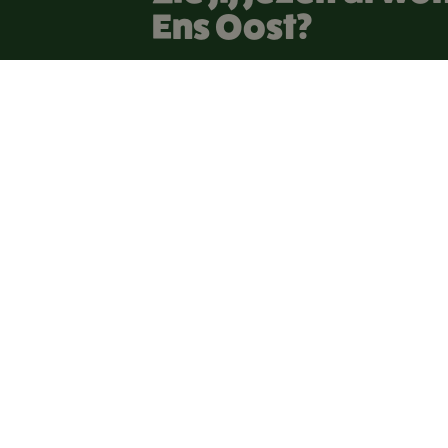
Ens Oost?
Bekijk meer
Schrijf je dan snel in voor een woning vi