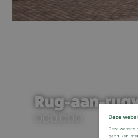
Rug-aan-rugw
000.000
Deze websi
Deze website g
gebruiken, ste