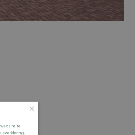
×
website te
ieverklaring.