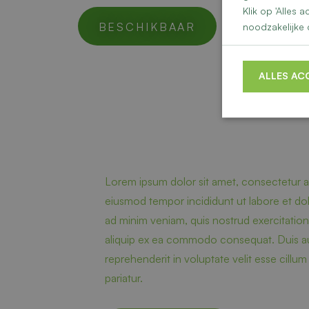
Klik op 'Alles
BESCHIKBAAR
noodzakelijke 
ALLES AC
Lorem ipsum dolor sit amet, consectetur ad
eiusmod tempor incididunt ut labore et do
ad minim veniam, quis nostrud exercitation 
aliquip ex ea commodo consequat. Duis aut
reprehenderit in voluptate velit esse cillum
pariatur.