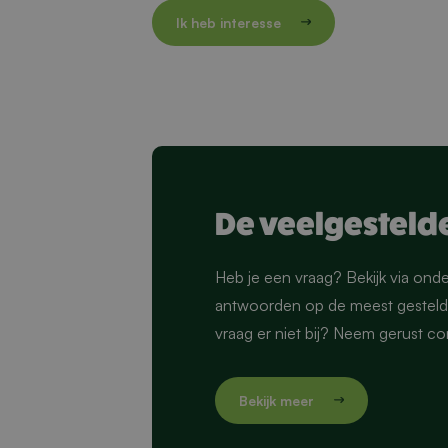
De veelgesteld
Heb je een vraag? Bekijk via ond
antwoorden op de meest gestelde
vraag er niet bij? Neem gerust c