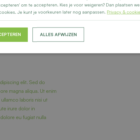
 accepteren' om te accepteren. Kies je voor weigeren? Dan plaatsen we 
cookies. Je kunt je voorkeuren later nog aanpassen.
Privacy & cooki
CEPTEREN
ALLES AFWIJZEN
ipiscing elit. Sed do
lore magna aliqua. Ut enim
ullamco laboris nisi ut
e irure dolor in
 dolore eu fugiat nulla