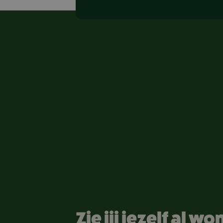
Ik heb interesse
Zie jij jezelf al wo