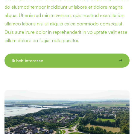
do eiusmod tempor incididunt ut labore et dolore magna
aliqua. Ut enim ad minim veniam, quis nostrud exercitation
BESCHIKBAAR
ullamco laboris nisi ut aliquip ex ea commodo consequat.
Duis aute irure dolor in reprehenderit in voluptate velit esse
cillum dolore eu fugiat nulla pariatur.